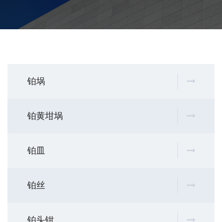
铂埚
铂黄坩埚
铂皿
铂丝
铂头钳