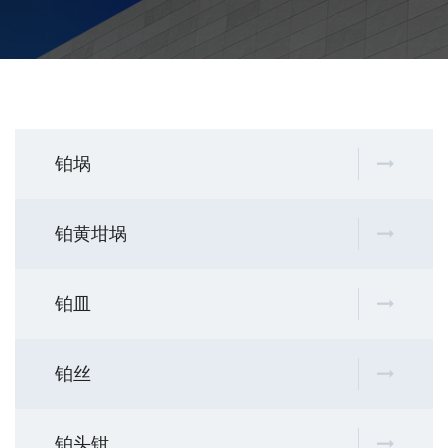
铂埚
铂黄坩埚
铂皿
铂丝
铂头钳