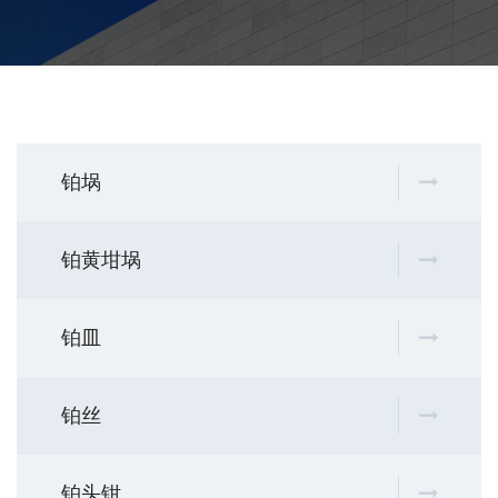
铂埚
铂黄坩埚
铂皿
铂丝
铂头钳